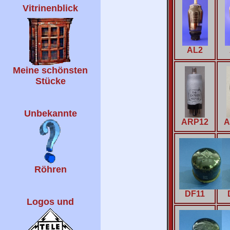
Vitrinenblick
AL2
Meine schönsten
Stücke
Unbekannte
ARP12
A
Röhren
DF11
Logos und