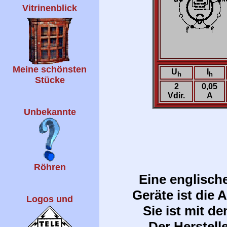
Vitrinenblick
Meine schönsten
U
I
h
h
Stücke
2
0,05
Vdir.
A
Unbekannte
Röhren
Eine englisch
Geräte ist die
Logos und
Sie ist mit d
Der Herstell