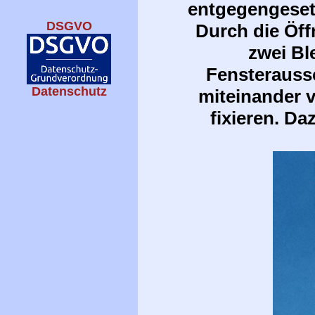
entgegengeset
DSGVO
Durch die Öff
zwei Bl
Fensteraussc
Datenschutz
miteinander v
fixieren. Da