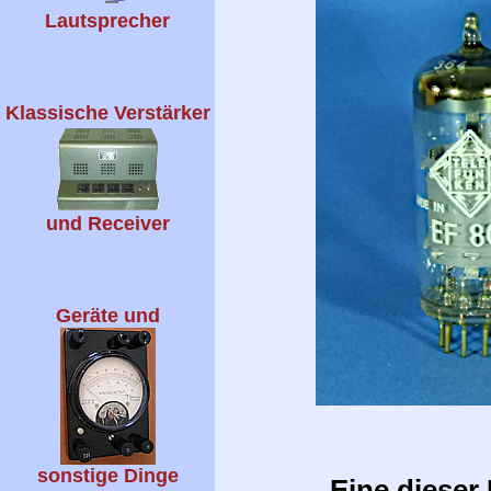
Lautsprecher
Klassische Verstärker
und Receiver
Geräte und
sonstige Dinge
Eine dieser 