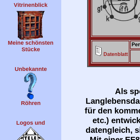
Vitrinenblick
Meine schönsten
Pen
Stücke
Datenblatt
Unbekannte
Als sp
Langlebensdau
Röhren
für den komme
etc.) entwic
Logos und
datengleich, s
Mit einer EF