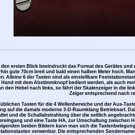
den ersten Blick beeindruckt das Format des Gerätes und d
hin gute 70cm breit und bald einen halben Meter hoch. Man a
n. Alleine 6 der Tasten sind als einstellbare Feststations
 Hand mit dem Abstimmknopf bedient werden, als auch mot
n den Hebel nach links, so fährt der Skalenzeiger in die lin
Zeiger entsprechend nach re
blichen Tasten für die 4 Wellenbereiche und der Aus-Taste 
g auf die damals moderne 3-D-Raumklang Betriebsart. Dabei
tet und die Schallabstrahlung über die seitlich angebracht
eingang und eine Taste HA, zur Umschaltung zwischen Ha
olgenden beiden Bildern kann man sich die Tastenbelegung 
Stationstasten verwenbar. Die entsprechenden Sendername