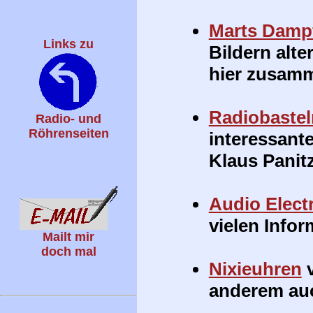
Marts Dampf
Links zu
Bildern alt
hier zusamm
Radiobastel
Radio- und
Röhrenseiten
interessant
Klaus Panitz
Audio Elect
vielen Info
Mailt mir
doch mal
Nixieuhren
v
anderem auc