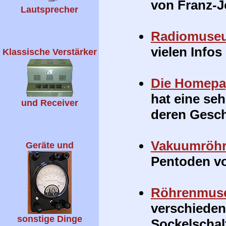
von Franz-J
Lautsprecher
Radiomuse
vielen Info
Klassische Verstärker
Die Homepag
hat eine se
und Receiver
deren Gesch
Vakuumröh
Geräte und
Pentoden vo
Röhrenmus
verschieden
sonstige Dinge
Sockelschal