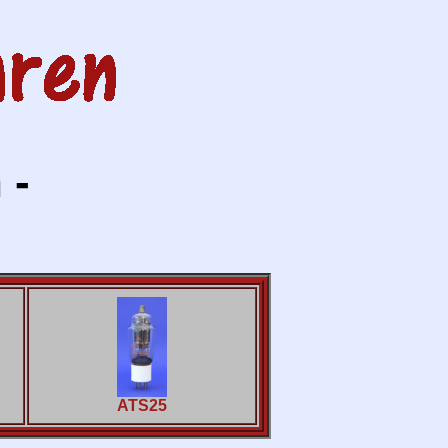
 -
ATS25