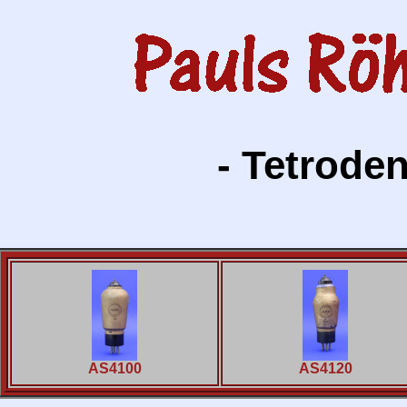
- Tetroden
AS4100
AS4120