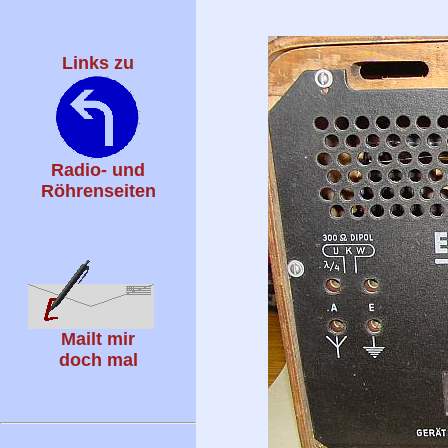
Links zu
Radio- und
Röhrenseiten
Mailt mir
doch mal