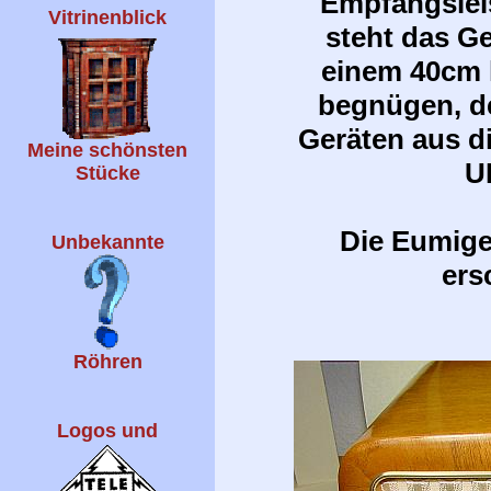
Empfangsleis
Vitrinenblick
steht das G
einem 40cm 
begnügen, d
Geräten aus di
Meine schönsten
U
Stücke
Die Eumiget
Unbekannte
ers
Röhren
Logos und