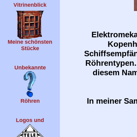
Vitrinenblick
Elektromekan
Meine schönsten
Kopenha
Stücke
Schiffsempfän
Röhrentypen. 
Unbekannte
diesem Name
In meiner Sa
Röhren
Logos und