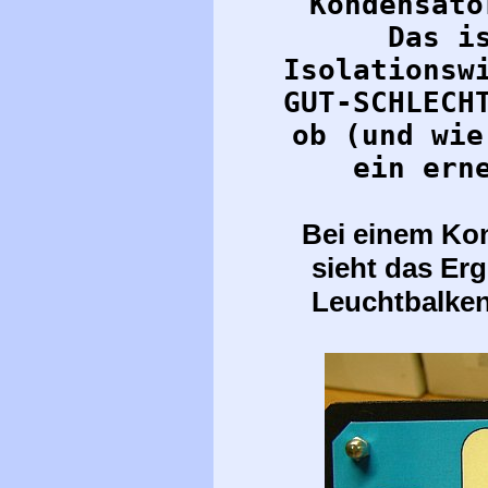
Kondensato
Das i
Isolationsw
GUT-SCHLECH
ob (und wie
ein ern
Bei einem Kon
sieht das Er
Leuchtbalken