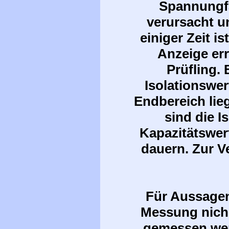
Spannungfa
verursacht un
einiger Zeit i
Anzeige err
Prüfling.
Isolationswer
Endbereich lieg
sind die I
Kapazitätswer
dauern. Zur V
Für Aussagen
Messung nich 
gemessen wer