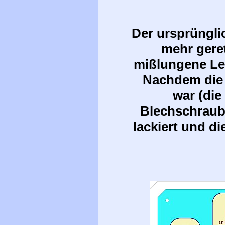
Der ursprüngli
mehr gere
mißlungene Lei
Nachdem die 
war (die
Blechschraube
lackiert und d