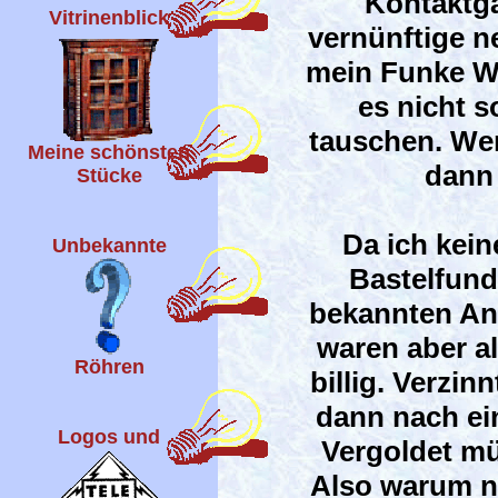
Kontaktga
Vitrinenblick
vernünftige n
mein Funke W1
es nicht s
tauschen. Wen
Meine schönsten
dann 
Stücke
Da ich kei
Unbekannte
Bastelfundu
bekannten An
waren aber a
Röhren
billig. Verzin
dann nach ein
Logos und
Vergoldet müß
Also warum n