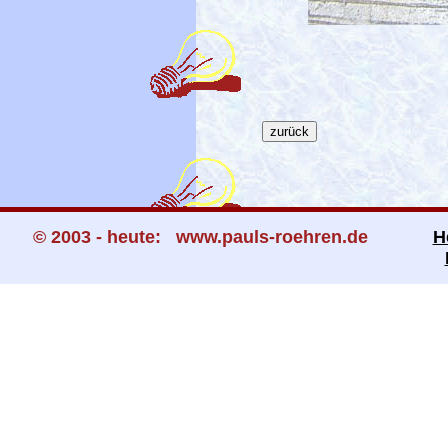
© 2003 - heute: www.pauls-roehren.de
H