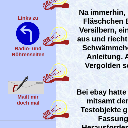
Na immerhin, 
Links zu
Fläschchen E
Versilbern, ei
aus und riecht
Schwämmchen,
Radio- und
Röhrenseiten
Anleitung. 
Vergolden so
Bei ebay hatte 
Mailt mir
mitsamt de
doch mal
Testobjekte g
Fassung 
Herausforder