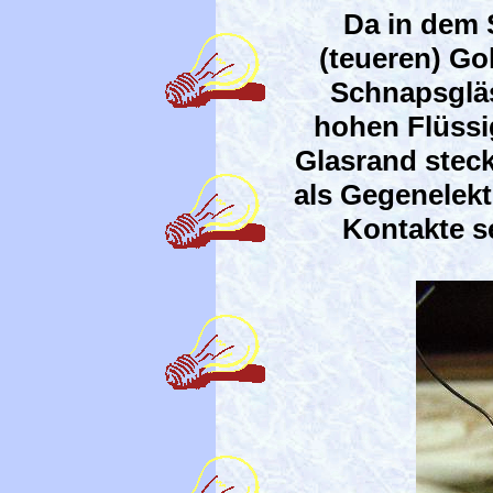
Da in dem 
(teueren) Gol
Schnapsgläs
hohen Flüssi
Glasrand steck
als Gegenelekt
Kontakte s