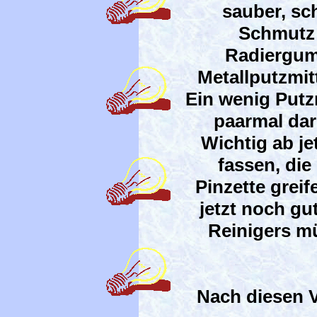
sauber, sch
Schmutz 
Radiergum
Metallputzmit
Ein wenig Putz
paarmal dar
Wichtig ab je
fassen, die
Pinzette greif
jetzt noch gu
Reinigers mü
Nach diesen V