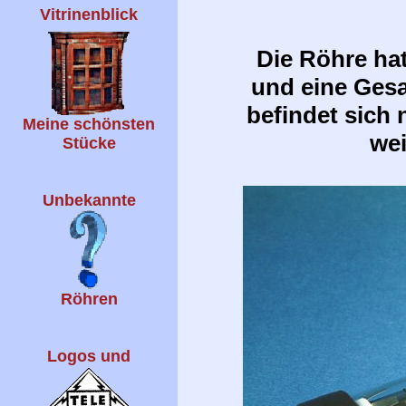
Vitrinenblick
Die Röhre ha
und eine Ges
befindet sich 
Meine schönsten
wei
Stücke
Unbekannte
Röhren
Logos und