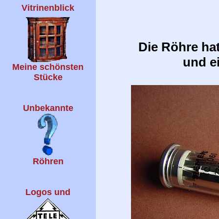
Vitrinenblick
Die Röhre ha
und e
Meine schönsten
Stücke
Unbekannte
Röhren
Logos und