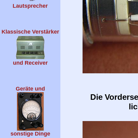
Lautsprecher
Klassische Verstärker
und Receiver
Geräte und
Die Vorderse
li
sonstige Dinge