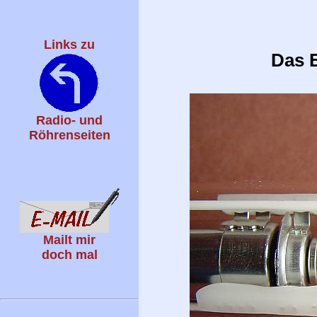
Links zu
Das 
Radio- und
Röhrenseiten
Mailt mir
doch mal