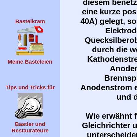
diesem benetz
eine kurze pos
40A) gelegt, s
Bastelkram
Elektrod
Quecksilberob
durch die w
Kathodenstrec
Meine Basteleien
Anoden
Brennspa
Anodenstrom ei
Tips und Tricks für
und d
Wie erwähnt 
Gleichrichter
Bastler und
Restaurateure
unterscheide