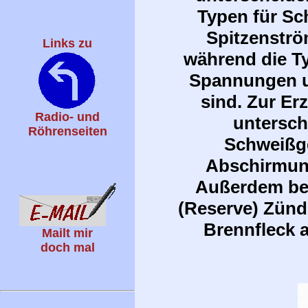
Typen für Sc
Spitzenströ
Links zu
während die Ty
Spannungen u
sind. Zur E
Radio- und
untersch
Röhrenseiten
Schweißge
Abschirmun
Außerdem bes
(Reserve) Zünd
Brennfleck 
Mailt mir
doch mal