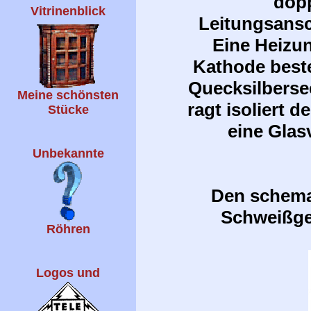
dopp
Vitrinenblick
Leitungsansc
Eine Heizun
Kathode beste
Quecksilberse
Meine schönsten
ragt isoliert d
Stücke
eine Glas
Unbekannte
Den schemat
Schweißger
Röhren
Logos und