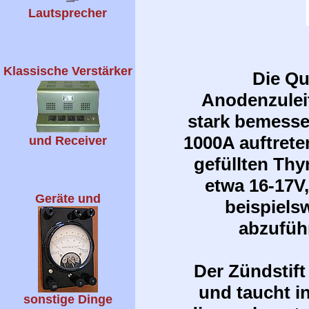
Lautsprecher
Klassische Verstärker
Die Qu
Anodenzulei
stark bemesse
1000A auftrete
und Receiver
gefüllten Th
etwa 16-17V
Geräte und
beispiels
abzuführ
Der Zündstift
und taucht i
sonstige Dinge