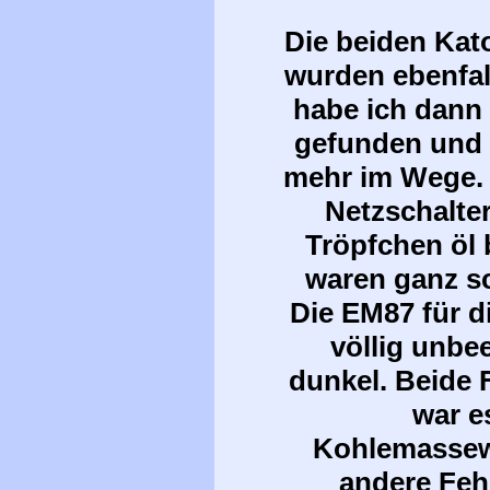
Die beiden Kat
wurden ebenfal
habe ich dann
gefunden und 
mehr im Wege. A
Netzschalter
Tröpfchen öl
waren ganz s
Die EM87 für d
völlig unbe
dunkel. Beide 
war e
Kohlemassewi
andere Feh