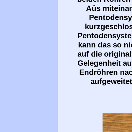
Aüs miteina
Pentodensys
kurzgeschlos
Pentodensystem
kann das so ni
auf die origin
Gelegenheit au
Endröhren nac
aufgeweite