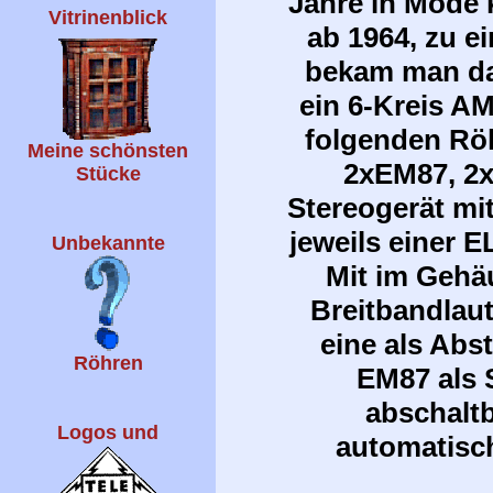
Jahre in Mode 
Vitrinenblick
ab 1964, zu e
bekam man dan
ein 6-Kreis A
folgenden Rö
Meine schönsten
2xEM87, 2
Stücke
Stereogerät mi
jeweils einer 
Unbekannte
Mit im Gehäu
Breitbandlau
eine als Abs
Röhren
EM87 als S
abschalt
Logos und
automatisch