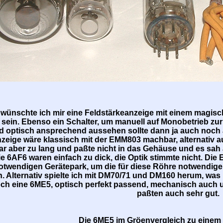
 wünschte ich mir eine Feldstärkeanzeige mit einem magis
sein. Ebenso ein Schalter, um manuell auf Monobetrieb zur
 optisch ansprechend aussehen sollte dann ja auch noch a
zeige wäre klassisch mit der EMM803 machbar, alternativ 
 aber zu lang und paßte nicht in das Gehäuse und es sah 
ie 6AF6 waren einfach zu dick, die Optik stimmte nicht. Die
notwendigen Gerätepark, um die für diese Röhre notwendig
. Alternativ spielte ich mit DM70/71 und DM160 herum, was 
ch eine 6ME5, optisch perfekt passend, mechanisch auch und
paßten auch sehr gut.
Die 6ME5 im Gröenvergleich zu einem 