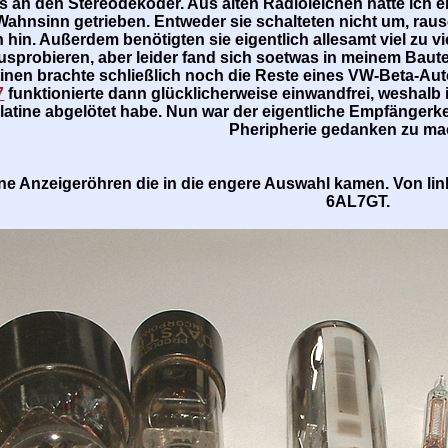
s an den Stereodekoder. Aus alten Radioleichen hatte ich 
ahnsinn getrieben. Entweder sie schalteten nicht um, rausc
h hin. Außerdem benötigten sie eigentlich allesamt viel zu vi
usprobieren, aber leider fand sich soetwas in meinem Baut
tinen brachte schließlich noch die Reste eines VW-Beta-Au
7
funktionierte dann glücklicherweise einwandfrei, weshal
latine abgelötet habe. Nun war der eigentliche Empfängerker
Pheripherie gedanken zu ma
ne Anzeigeröhren die in die engere Auswahl kamen. Von li
6AL7GT.