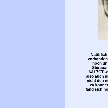
Natürlich
vorhanden 
noch und
Stereoan
6AL7GT war
also auch d
nicht den 
zu können
fand sich no