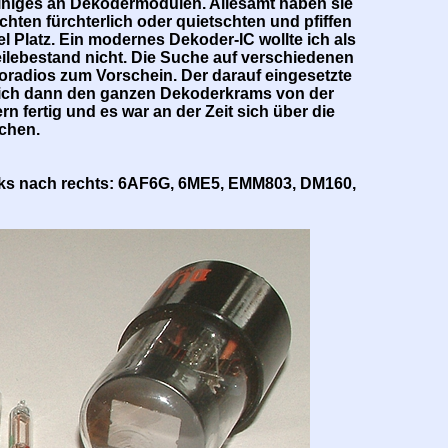
einiges an Dekodermodulen. Allesamt haben sie
hten fürchterlich oder quietschten und pfiffen
el Platz. Ein modernes Dekoder-IC wollte ich als
eilebestand nicht. Die Suche auf verschiedenen
toradios zum Vorschein. Der darauf eingesetzte
b ich dann den ganzen Dekoderkrams von der
n fertig und es war an der Zeit sich über die
chen.
nks nach rechts: 6AF6G, 6ME5, EMM803, DM160,