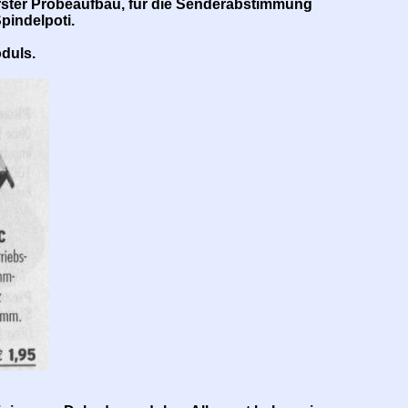
erster Probeaufbau, für die Senderabstimmung
pindelpoti.
duls.