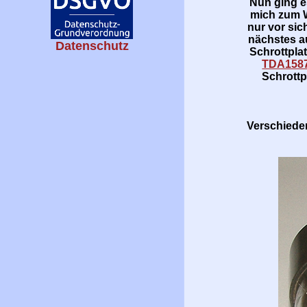
Nun ging e
mich zum W
nur vor sic
nächstes a
Datenschutz
Schrottpla
TDA158
Schrottp
Verschiede