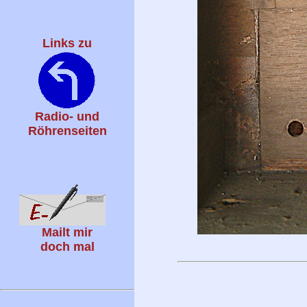
Links zu
Radio- und
Röhrenseiten
Mailt mir
doch mal