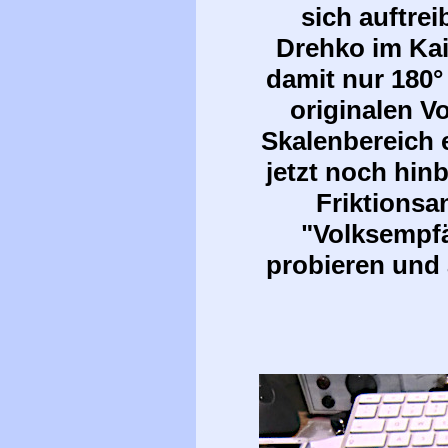
sich auftrei
Drehko im Kai
damit nur 180°
originalen V
Skalenbereich 
jetzt noch hin
Friktionsa
"Volksempfä
probieren und a