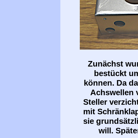
Zunächst wu
bestückt um
können. Da da
Achswellen v
Steller verzic
mit Schränkla
sie grundsätz
will. Späte