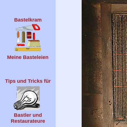
Bastelkram
Meine Basteleien
Tips und Tricks für
Bastler und
Restaurateure