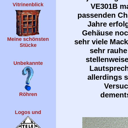
Vitrinenblick
VE301B ma
passenden Cha
Jahre erfol
Gehäuse noch
Meine schönsten
sehr viele Mac
Stücke
sehr rauhe
stellenweise
Unbekannte
Lautsprech
allerdings 
Versuc
dements
Röhren
Logos und