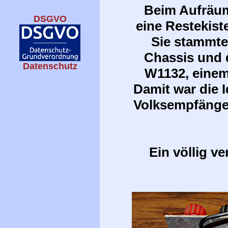
Beim Aufräum
DSGVO
eine Restekist
Sie stammte
Chassis und d
Datenschutz
W1132, einem
Damit war die 
Volksempfänger
Ein völlig v