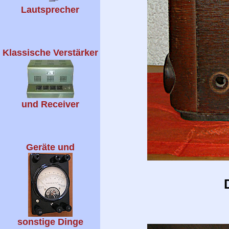
Lautsprecher
Klassische Verstärker
und Receiver
Geräte und
sonstige Dinge