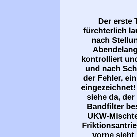
Der erste T
fürchterlich l
nach Stellu
Abendelang
kontrolliert un
und nach Scha
der Fehler, ei
eingezeichnet
siehe da, der
Bandfilter be
UKW-Mischtei
Friktionsantrie
vorne sieht